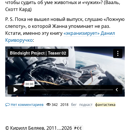
чтобы судить об уме животных и «чужих»? (Вааль,
Скотт Кард)
P. S. Пока не вышел новый выпуск, слушаю «Ложную
слепоту», о которой Жанна упоминает не раз.
Кстати, именно эту книгу
«экранизирует» Данил
Криворучко
:
Нет комментариев
342
2018
бег
подкаст
фантастика
©
Кирилл Беляев
, 2011
...
2026
РСС