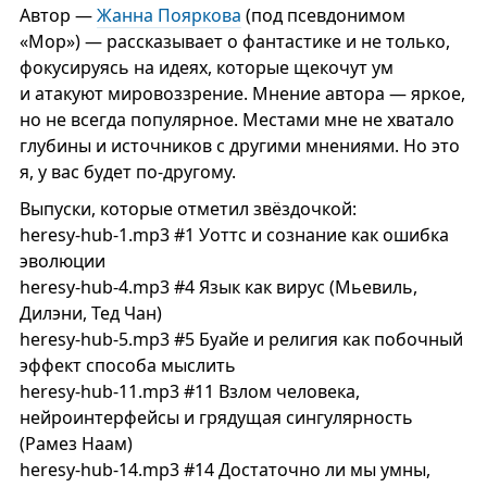
Автор —
Жанна Пояркова
(под псевдонимом
«Мор») — рассказывает о фантастике и не только,
фокусируясь на идеях, которые щекочут ум
и атакуют мировоззрение. Мнение автора — яркое,
но не всегда популярное. Местами мне не хватало
глубины и источников с другими мнениями. Но это
я, у вас будет по-другому.
Выпуски, которые отметил звёздочкой:
heresy-hub-1.mp3 #1 Уоттс и сознание как ошибка
эволюции
heresy-hub-4.mp3 #4 Язык как вирус (Мьевиль,
Дилэни, Тед Чан)
heresy-hub-5.mp3 #5 Буайе и религия как побочный
эффект способа мыслить
heresy-hub-11.mp3 #11 Взлом человека,
нейроинтерфейсы и грядущая сингулярность
(Рамез Наам)
heresy-hub-14.mp3 #14 Достаточно ли мы умны,