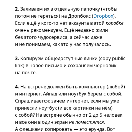
2.
Заливаем их в отдельную папочку (чтобы
потом не теряться) на Дропбокс (
Dropbox
).
Если ещё у кого-то нет аккаунта в этой
коробке
,
очень рекомендуем. Ещё недавно жили
без этого чудосервиса, а сейчас даже
и не понимаем, как это у нас получалось.
3.
Копируем общедоступные линки (copy public
link) в новое письмо и сохраняем черновик
на почте.
4.
На встрече должен быть компьютер (любой)
и интернет. Айпад или ноутбук берём с собой.
Спрашивается: зачем интернет, если мы уже
принесли ноутбук (и все картинки на нём)
с собой? На встрече обычно от 2 до 5 человек
и все они в один экран
не поместятся
.
А флешками копировать — это ерунда. Вот