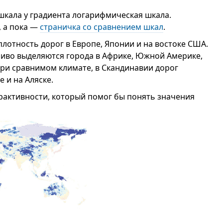
кала у градиента логарифмическая шкала.
, а пока —
страничка со сравнением шкал
.
плотность дорог в Европе, Японии и на востоке США.
ливо выделяются города в Африке, Южной Америке,
при сравнимом климате, в Скандинавии дорог
 и на Аляске.
ерактивности, который помог бы понять значения