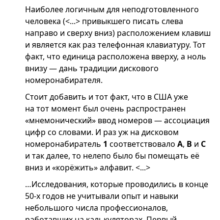
Наиболее логичным для неподготовленного
человека (<...> привыкшего писать слева
направо и сверху вниз) расположением клавиш
и является как раз телефонная клавиатуру. Тот
факт, что единица расположена вверху, а ноль
внизу — дань традиции дискового
номеронабирателя.
Стоит добавить и тот факт, что в США уже
на тот момент был очень распространен
«мнемонический» ввод номеров — ассоциация
цифр со словами. И раз уж на дисковом
номеронабиратель
1
соответствовало
A
,
B
и
C
и так далее, то нелепо было бы помещать её
вниз и «корёжить» алфавит. <...>
…Исследования, которые проводились в конце
50-х годов не учитывали опыт и навыки
небольшого числа профессионалов,
работавших на калькуляторах. Первый