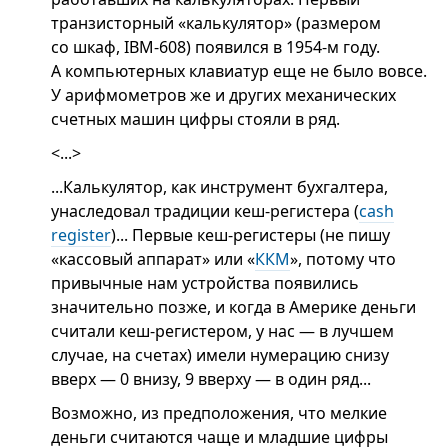
транзисторный «калькулятор» (размером
со шкаф, IBM-608) появился в 1954-м году.
А компьютерных клавиатур еще не было вовсе.
У арифмометров же и других механических
счетных машин цифры стояли в ряд.
<...>
...Калькулятор, как инструмент бухгалтера,
унаследовал традиции кеш-регистера (
cash
register
)... Первые кеш-регистеры (не пишу
«кассовый аппарат» или «
ККМ
», потому что
привычные нам устройства появились
значительно позже, и когда в Америке деньги
считали кеш-регистером, у нас — в лучшем
случае, на счетах) имели нумерацию снизу
вверх — 0 внизу, 9 вверху — в один ряд...
Возможно, из предположения, что мелкие
деньги считаются чаще и младшие цифры