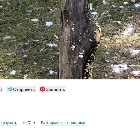
я
Отправить
Запинить
о изучать
← ⌥ →
Разбираюсь с налогами