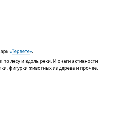
парк
«
Тервете
»
.
 по лесу и вдоль реки. И очаги активности
лки, фигурки животных из дерева и прочее.