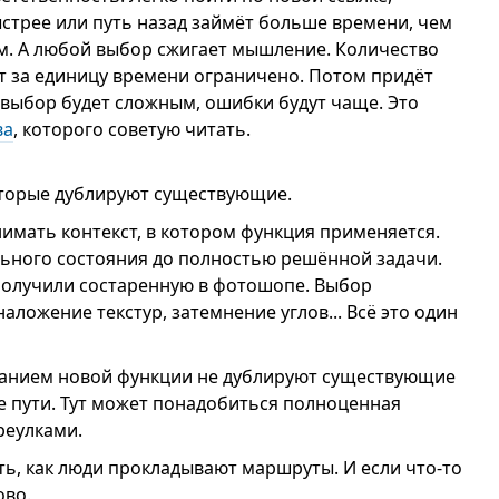
ыстрее или путь назад займёт больше времени, чем
м. А любой выбор сжигает мышление. Количество
 за единицу времени ограничено. Потом придёт
и выбор будет сложным, ошибки будут чаще. Это
ва
, которого советую читать.
которые дублируют существующие.
имать контекст, в котором функция применяется.
льного состояния до полностью решённой задачи.
олучили состаренную в фотошопе. Выбор
ложение текстур, затемнение углов... Всё это один
ованием новой функции не дублируют существующие
е пути. Тут может понадобиться полноценная
реулками.
ь, как люди прокладывают маршруты. И если что-то
ово.