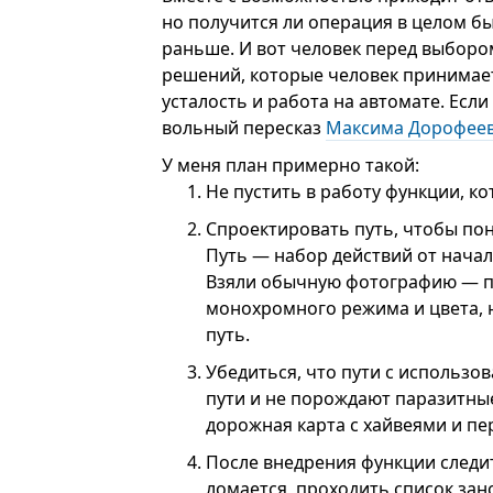
но получится ли операция в целом б
раньше. И вот человек перед выборо
решений, которые человек принимает
усталость и работа на автомате. Есл
вольный пересказ
Максима Дорофее
У меня план примерно такой:
Не пустить в работу функции, 
Спроектировать путь, чтобы пон
Путь — набор действий от нача
Взяли обычную фотографию — п
монохромного режима и цвета, на
путь.
Убедиться, что пути с использ
пути и не порождают паразитны
дорожная карта с хайвеями и пе
После внедрения функции следит
ломается, проходить список зан