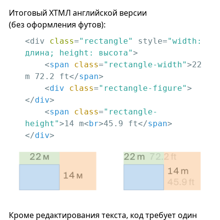
Итоговый ХТМЛ английской версии
(без оформления футов):
<div 
class
=
"rectangle"
 style=
"width: 
длина; height: высота"
>

<
span
class
=
"rectangle-width"
>
22 
m 72.2 ft
</
span
>
<
div
class
=
"rectangle-figure"
>
</
div
>
<
span
class
=
"rectangle-
height"
>
14 m
<
br
>
45.9 ft
</
span
>
</
div
>
Кроме редактирования текста, код требует один