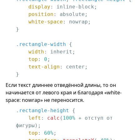
display
: inline-block;

position
: absolute;

white-space
: nowrap;

}

.rectangle-width
 {

width
: inherit;

top
: 
0
;

text-align
: center;

}
Если текст длиннее отведённой длины, то он
начинается от левого края и благодаря «white-
space: nowrap» не переносится.
.rectangle-height
 {

left
: 
calc
(
100%
 + отступ от 
фигуры);

top
: 
60%
;
