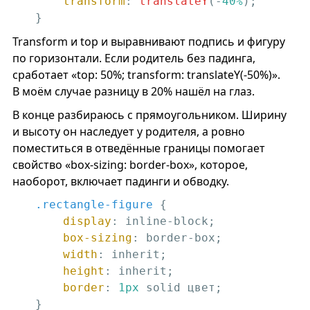
transform
: 
translateY
(-
40%
);

}
Transform и top и выравнивают подпись и фигуру
по горизонтали. Если родитель без падинга,
сработает «top: 50%; transform: translateY(-50%)».
В моём случае разницу в 20% нашёл на глаз.
В конце разбираюсь с прямоугольником. Ширину
и высоту он наследует у родителя, а ровно
поместиться в отведённые границы помогает
свойство «box-sizing: border-box», которое,
наоборот, включает падинги и обводку.
.rectangle-figure
 {

display
: inline-block;

box-sizing
: border-box;

width
: inherit;

height
: inherit;

border
: 
1px
 solid цвет;

}