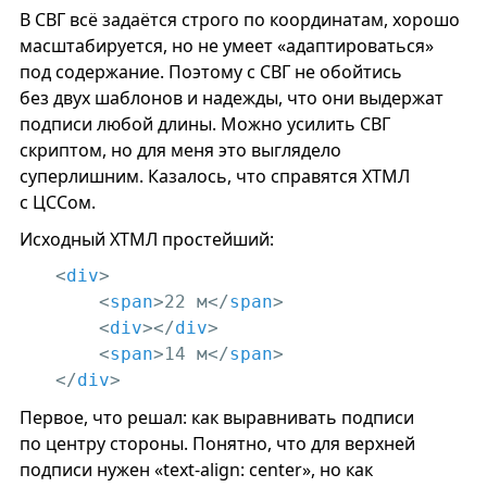
В СВГ всё задаётся строго по координатам, хорошо
масштабируется, но не умеет «адаптироваться»
под содержание. Поэтому c СВГ не обойтись
без двух шаблонов и надежды, что они выдержат
подписи любой длины. Можно усилить СВГ
скриптом, но для меня это выглядело
суперлишним. Казалось, что справятся ХТМЛ
с ЦССом.
Исходный ХТМЛ простейший:
<
div
>
<
span
>
22 м
</
span
>
<
div
>
</
div
>
<
span
>
14 м
</
span
>
</
div
>
Первое, что решал: как выравнивать подписи
по центру стороны. Понятно, что для верхней
подписи нужен «text-align: center», но как