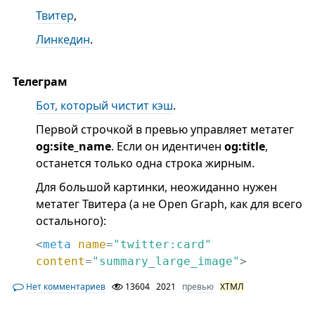
Твитер
,
Линкедин
.
Телеграм
Бот, который чистит кэш
.
Первой строчкой в превью управляет метатег
og:site_name
. Если он идентичен
og:title
,
останется только одна строка жирным.
Для большой картинки, неожиданно нужен
метатег Твитера (а не Open Graph, как для всего
остального):
<
meta
name
=
"twitter:card"
content
=
"summary_large_image"
>
Нет комментариев
13604
2021
превью
ХТМЛ