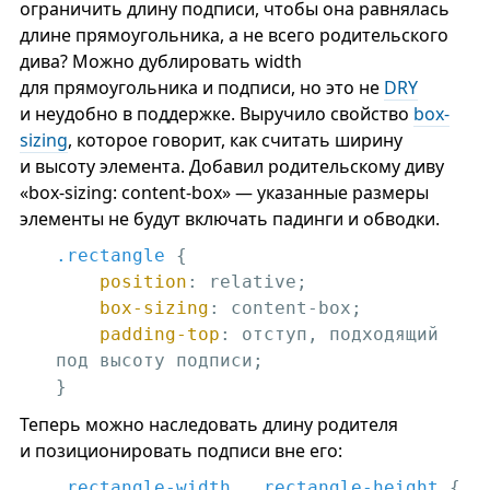
ограничить длину подписи, чтобы она равнялась
длине прямоугольника, а не всего родительского
дива? Можно дублировать width
для прямоугольника и подписи, но это не
DRY
и неудобно в поддержке. Выручило свойство
box-
sizing
, которое говорит, как считать ширину
и высоту элемента. Добавил родительскому диву
«box-sizing: content-box» — указанные размеры
элементы не будут включать падинги и обводки.
.rectangle
 {

position
: relative;

box-sizing
: content-box;

padding-top
: отступ, подходящий 
под высоту подписи; 

}
Теперь можно наследовать длину родителя
и позиционировать подписи вне его:
.rectangle-width
, 
.rectangle-height
 {
