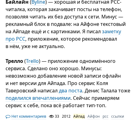
Байлайн
(
Byline
) — хорошая и бесплатная РСС-
читалка, которая закачивает посты на телефон,
позволяя читать их без доступа к сети. Минус —
рекламный блок в подвале: на Айфоне текстовый
на Айпаде ещё и с картинками. Я писал
заметку
про РСС
, приложение, которое рекомендовал
в нём, уже не актуально.
Трелло
(
Trello
) — приложение одноимённого
сервиса. Сделано оно хорошо. Минусы:
невозможно добавление новой записи офлайн
и нет версии для Айпада. Про сервис Коля
Таверовский написал
два
поста
. Денис Талала тоже
поделился впечатлениями
. Сейчас примеряем
сервис к себе, пока всё работает тип-топ.
Нет комментариев
33
2012
Айпад
Айфон
рсс
ссылки