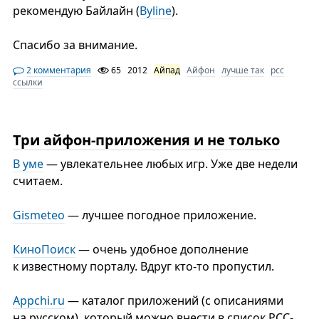
рекомендую Байлайн (
Byline
).
Спасибо за внимание.
2 комментария
65
2012
Айпад
Айфон
лучше так
рсс
ссылки
Три айфон-приложения и не только
В уме
— увлекательнее любых игр. Уже две недели
считаем.
Gismeteo
— лучшее погодное приложение.
КиноПоиск
— очень удобное дополнение
к известному порталу. Вдруг кто-то пропустил.
Аppchi.ru
— каталог приложений (с описаниями
на русском), который можно внести в список РСС-