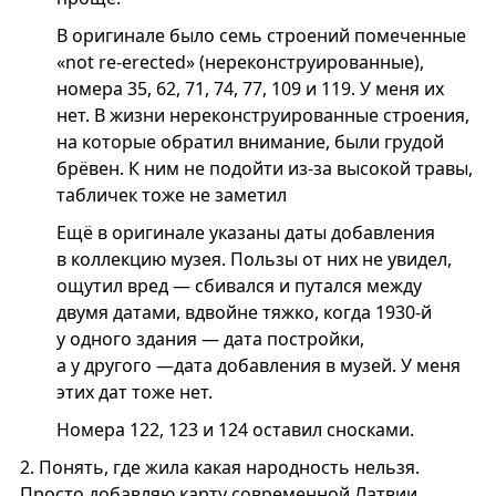
В оригинале было семь строений помеченные
«not re-erected» (нереконструированные),
номера 35, 62, 71, 74, 77, 109 и 119. У меня их
нет. В жизни нереконструированные строения,
на которые обратил внимание, были грудой
брёвен. К ним не подойти из-за высокой травы,
табличек тоже не заметил
Ещё в оригинале указаны даты добавления
в коллекцию музея. Пользы от них не увидел,
ощутил вред — сбивался и путался между
двумя датами, вдвойне тяжко, когда 1930-й
у одного здания — дата постройки,
а у другого —дата добавления в музей. У меня
этих дат тоже нет.
Номера 122, 123 и 124 оставил сносками.
2.
Понять, где жила какая народность нельзя.
Просто добавляю карту современной Латвии