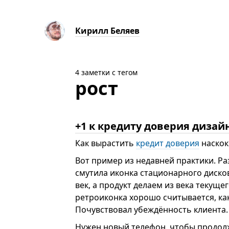
Кирилл Беляев
4 заметки с тегом
рост
+1 к кредиту доверия дизай
Как вырастить
кредит доверия
наскок
Вот пример из недавней практики. Ра
смутила иконка стационарного дисков
век, а продукт делаем из века текуще
ретроиконка хорошо считывается, ка
Почувствовал убеждённость клиента.
Нужен новый телефон, чтобы продол