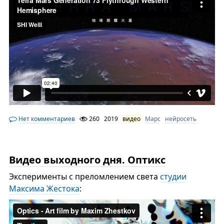
Нет комментариев
260
2019
видео
Марс
нейросеть
Видео выходного дня. Оптикс
Эксперименты с преломлением света
студии
Максима Жестока
: