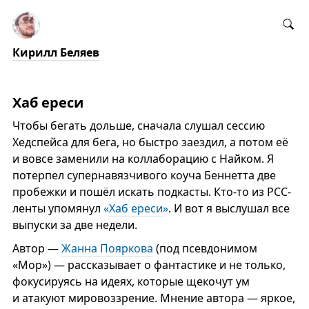
Кирилл Беляев
Хаб ереси
Чтобы бегать дольше, сначала слушал сессию
Хедспейса для бега, но быстро заездил, а потом её
и вовсе заменили на коллаборацию с Найком. Я
потерпел супернавязчивого коуча Беннетта две
пробежки и пошёл искать подкасты. Кто-то из РСС-
ленты упомянул
«
Хаб ереси
»
. И вот я выслушал все
выпуски за две недели.
Автор —
Жанна Пояркова
(под псевдонимом
«Мор») — рассказывает о фантастике и не только,
фокусируясь на идеях, которые щекочут ум
и атакуют мировоззрение. Мнение автора — яркое,