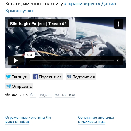
Кстати, именно эту книгу
«экранизирует» Данил
Криворучко
:
Твитнуть
Поделиться
Поделиться
Отправить
342
2018
бег
подкаст
фантастика
Отражённые логотипы Ли-
Сочетание листалки
нина и Найка
и кнопки «Ещё»