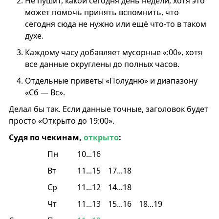
Не пушит, какой сегодня день недели, хотя это
может помочь принять вспомнить, что
сегодня сюда не нужно или ещё что-то в таком
духе.
Каждому часу добавляет мусорные «:00», хотя
все данные округлены до полных часов.
Отдельные приветы «Полудню» и диапазону
«Сб — Вс».
Делал бы так. Если данные точные, заголовок будет
просто «Открыто до 19:00».
Судя по чекинам,
открыто
:
Пн
10...16
Вт
11...15
17...18
Ср
11...12
14...18
Чт
11...13
15...16
18...19