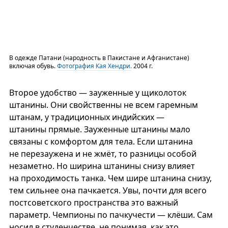
В одежде Патани (народность в Пакистане и Афганистане)
включая обувь.
Фотография Кая Хендри.
2004 г.
Второе удобство — зауженные у щиколоток
штанины. Они свойственны не всем гаремным
штанам, у традиционных индийских —
штанины прямые. Зауженные штанины мало
связаны с комфортом для тела. Если штанина
не перезаужена и не жмёт, то разницы особой
незаметно. Но ширина штанины снизу влияет
на проходимость танка. Чем шире штанина снизу,
тем сильнее она пачкается. Увы, почти для всего
постсоветского пространства это важный
параметр. Чемпионы по пачкучести — клёши. Сам
носил в студенчестве, не понимая, как это