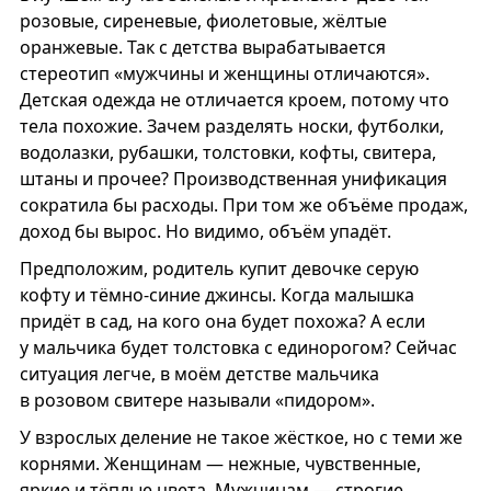
розовые, сиреневые, фиолетовые, жёлтые
оранжевые. Так с детства вырабатывается
стереотип «мужчины и женщины отличаются».
Детская одежда не отличается кроем, потому что
тела похожие. Зачем разделять носки, футболки,
водолазки, рубашки, толстовки, кофты, свитера,
штаны и прочее? Производственная унификация
сократила бы расходы. При том же объёме продаж,
доход бы вырос. Но видимо, объём упадёт.
Предположим, родитель купит девочке серую
кофту и тёмно-синие джинсы. Когда малышка
придёт в сад, на кого она будет похожа? А если
у мальчика будет толстовка с единорогом? Сейчас
ситуация легче, в моём детстве мальчика
в розовом свитере называли «пидором».
У взрослых деление не такое жёсткое, но с теми же
корнями. Женщинам — нежные, чувственные,
яркие и тёплые цвета. Мужчинам — строгие,