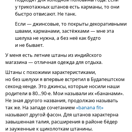
у трикотажных штанов есть карманы, то они
быстро отвисают. Не танк.
Если — джинсовые, то покрыты декоративными
швами, карманами, застёжками — мне эта
шелуха не нужна, а без неё как будто
и не бывает.
У меня есть летние штаны из индийского
магазина — отличная одежда для отдыха.
Штаны с похожими характеристиками,
но без шелухи я впервые встретил в Будапештском
секонд-хенде. Это джинсы, которые носили наши
родители в 80...90-е. Мои называли их «бананами».
Не зная другого названия, продолжаю называть
так же. На западе сочетанием
«
banana fit
»
называют другой фасон. Для штанов характерна
завышенная талия, расширения в районе бёдер
и зауженные к щиколоткам штанины.