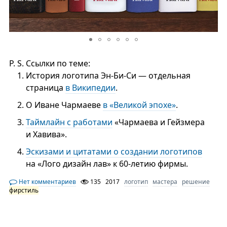
P. S. Ссылки по теме:
История логотипа Эн-Би-Си — отдельная
страница
в Википедии
.
О Иване Чармаеве
в «Великой эпохе»
.
Таймлайн с работами
«Чармаева и Гейзмера
и Хавива».
Эскизами и цитатами о создании логотипов
на «Лого дизайн лав» к 60-летию фирмы.
Нет комментариев
135
2017
логотип
мастера
решение
фирстиль