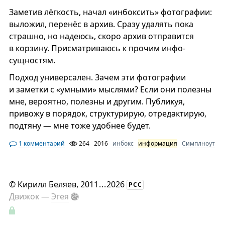
Заметив лёгкость, начал «инбоксить» фотографии:
выложил, перенёс в архив. Сразу удалять пока
страшно, но надеюсь, скоро архив отправится
в корзину. Присматриваюсь к прочим инфо-
сущностям.
Подход универсален. Зачем эти фотографии
и заметки с «умными» мыслями? Если они полезны
мне, вероятно, полезны и другим. Публикуя,
привожу в порядок, структурирую, отредактирую,
подтяну — мне тоже удобнее будет.
1 комментарий
264
2016
инбокс
информация
Симплноут
©
Кирилл Беляев
, 2011
...
2026
РСС
Движок —
Эгея