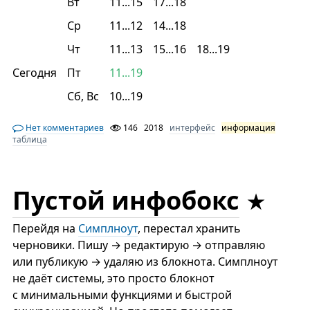
Вт
11...15
17...18
Ср
11...12
14...18
Чт
11...13
15...16
18...19
Сегодня
Пт
11...19
Сб, Вс
10...19
Нет комментариев
146
2018
интерфейс
информация
таблица
Пустой инфобокс
Перейдя на
Симплноут
, перестал хранить
черновики. Пишу → редактирую → отправляю
или публикую → удаляю из блокнота. Симплноут
не даёт системы, это просто блокнот
с минимальными функциями и быстрой