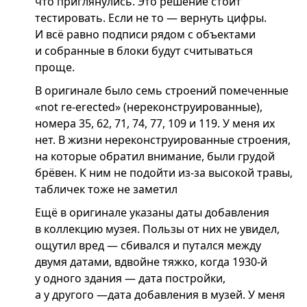
что приглянулись. Это решение стоит
тестировать. Если не то — вернуть цифры.
И всё равно подписи рядом с объектами
и собранные в блоки будут считываться
проще.
В оригинале было семь строений помеченные
«not re-erected» (нереконструированные),
номера 35, 62, 71, 74, 77, 109 и 119. У меня их
нет. В жизни нереконструированные строения,
на которые обратил внимание, были грудой
брёвен. К ним не подойти из-за высокой травы,
табличек тоже не заметил
Ещё в оригинале указаны даты добавления
в коллекцию музея. Пользы от них не увидел,
ощутил вред — сбивался и путался между
двумя датами, вдвойне тяжко, когда 1930-й
у одного здания — дата постройки,
а у другого —дата добавления в музей. У меня