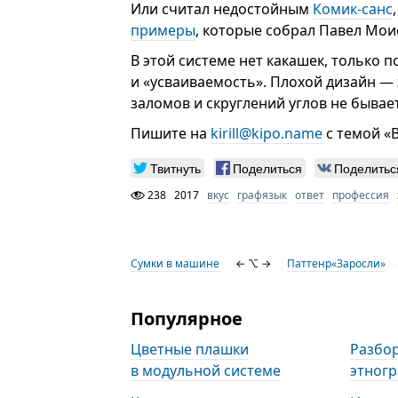
Или считал недостойным
Комик-санс
примеры
, которые собрал Павел Мои
В этой системе нет какашек, только
и «усваиваемость». Плохой дизайн — 
заломов и скруглений углов не бывае
Пишите на
kirill@kipo.name
с темой «
Твитнуть
Поделиться
Поделитьс
238
2017
вкус
графязык
ответ
профессия
Сумки в машине
← ⌥ →
Паттенр«Заросли»
Популярное
Цветные плашки
Разбор
в модульной системе
этногр