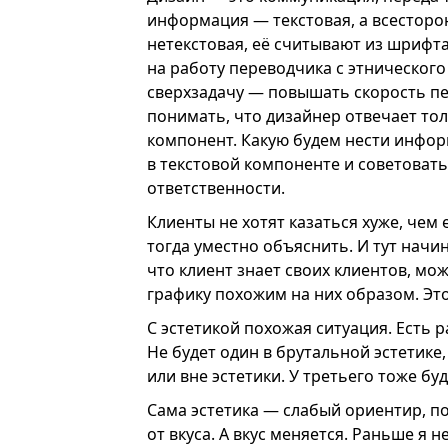
информация — текстовая, а всесторо
нетекстовая, её считывают из шрифта
на работу переводчика с этническог
сверхзадачу — повышать скорость п
понимать, что дизайнер отвечает толь
компонент. Какую будем нести инфо
в текстовой компоненте и советовать 
ответственности.
Клиенты не хотят казаться хуже, чем 
тогда уместно объяснить. И тут нач
что клиент знает своих клиентов, мо
графику похожим на них образом. Э
С эстетикой похожая ситуация. Есть р
Не будет один в брутальной эстетике
или вне эстетики. У третьего тоже буд
Сама эстетика — слабый ориентир, по
от вкуса. А вкус меняется. Раньше я 