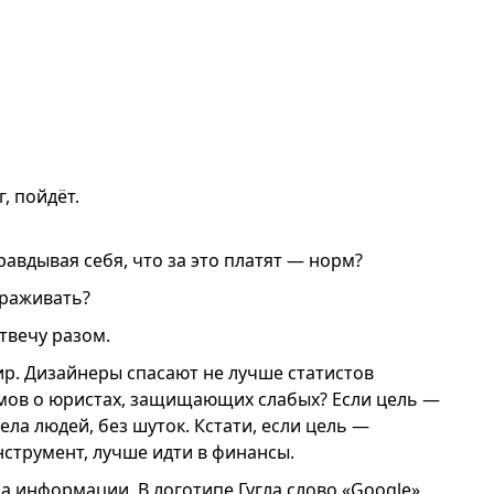
, пойдёт.
равдывая себя, что за это платят — норм?
ораживать?
твечу разом.
ир. Дизайнеры спасают не лучше статистов
ьмов о юристах, защищающих слабых? Если цель —
ела людей, без шуток. Кстати, если цель —
нструмент, лучше идти в финансы.
а информации. В логотипе Гугла слово «Google»