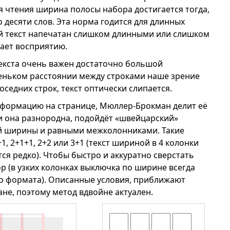
я чтения ширина полосы набора достигается тогда,
 десяти слов. Эта норма годится для длинных
ий текст напечатан слишком длинными или слишком
шает восприятию.
текста очень важен достаточно большой
еньком расстоянии между строками наше зрение
седних строк, текст оптически слипается.
формацию на странице, Мюллер-Брокман делит её
и она разнородна, подойдёт «швейцарский»
й ширины и равными межколонниками. Такие
, 2+1+1, 2+2 или 3+1 (текст шириной в 4 колонки
ся редко). Чтобы быстро и аккуратно сверстать
р (в узких колонках выключка по ширине всегда
го формата). Описанные условия, приближают
ане, поэтому метод вдвойне актуален.