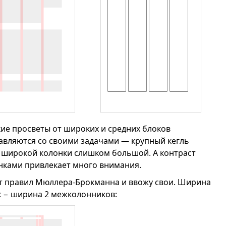
кие просветы от широких и средних блоков
авляются со своими задачами — крупный кегль
ь широкой колонки слишком большой. А контраст
нками привлекает много внимания.
т правил Мюллера-Брокманна и ввожу свои. Ширина
ок − ширина 2 межколонников: