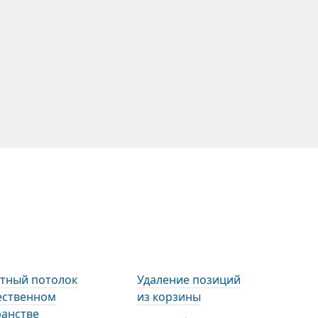
нтный потолок
Удаление позиций
ественном
из корзины
ранстве