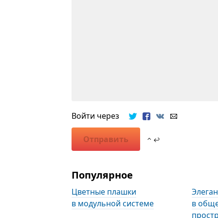
Войти через
Отправить
⌃ ↩
Популярное
Цветные плашки
Элега
в модульной системе
в общ
прост